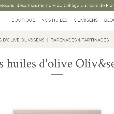
iv&sens…désormais membre du Collège Culinaire de Fra
BOUTIQUE
NOS HUILES
OLIV&SENS
BLO
S D'OLIVE OLIV&SENS
|
TAPENADES & TARTINADES
|
s huiles d'olive Oliv&s