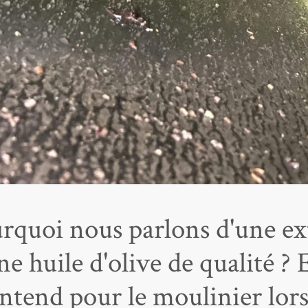
rquoi nous parlons d'une ext
e huile d'olive de qualité ? 
ntend pour le moulinier lors