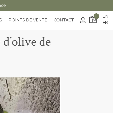
nce
0
EN
G
POINTS DE VENTE
CONTACT
FR
 d’olive de