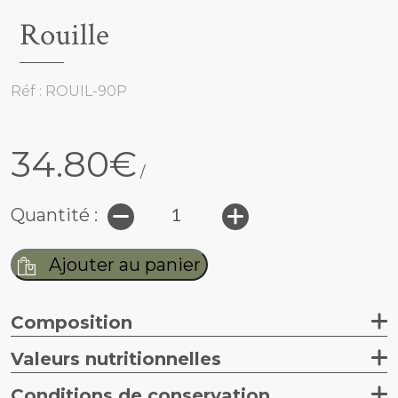
Rouille
Réf : ROUIL-90P
34.80€
/
quantité
Quantité :
de
Ajouter au panier
Rouille
Alternative:
Composition
Valeurs nutritionnelles
Conditions de conservation