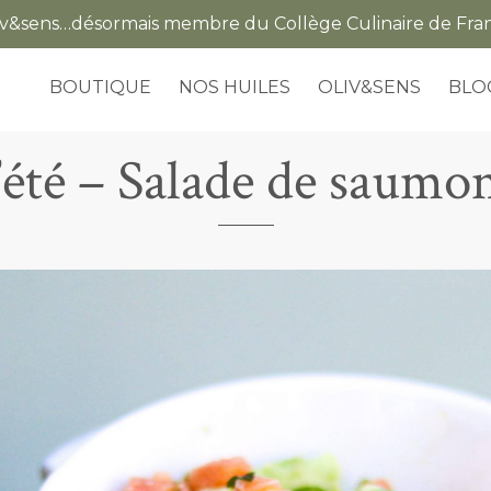
iv&sens…désormais membre du Collège Culinaire de Fra
BOUTIQUE
NOS HUILES
OLIV&SENS
BLO
’été – Salade de saumo