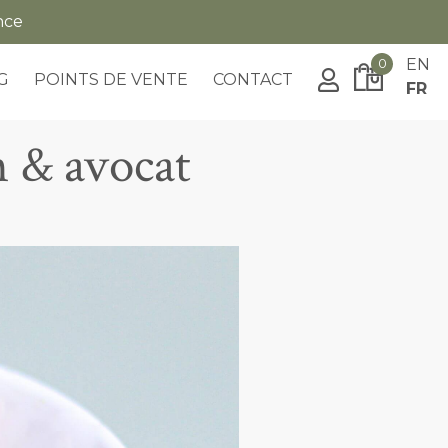
nce
0
EN
G
POINTS DE VENTE
CONTACT
FR
n & avocat