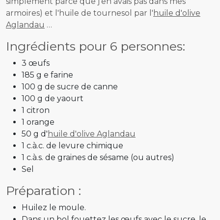
simplement parce que j'en avais pas dans mes
armoires) et l'huile de tournesol par l'
huile d'olive
Aglandau
…
Ingrédients pour 6 personnes:
3 œufs
185 g e farine
100 g de sucre de canne
100 g de yaourt
1 citron
1 orange
50 g d'
huile d'olive Aglandau
1 c.à.c. de levure chimique
1 c.à.s. de graines de sésame (ou autres)
Sel
Préparation :
Huilez le moule.
Dans un bol fouettez les œufs avec le sucre, le